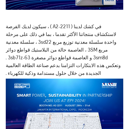
في كشك لدينا ( A2-2211 ) ، سيكون لديك الفرصة
لاستكشاف منتجاتنا الأكثر تقدما ، بما في ذلك على مرحلة
واحدة سلسلة معدنية توزيع مربع 3sd22 ، سلسلة معدنية
مربع 3SM ، العاصمة حالة من البلاستيك قواطع دوائر
3sm8d و العاصمة قواطع دوائر مصغرة 3sb71z-63 .
وتعكس هذه الابتكارات التزامنا بدعم صناعة الطاقة العالمية
الجديدة من خلال حلول مستدامة وذكية للكهرباء .