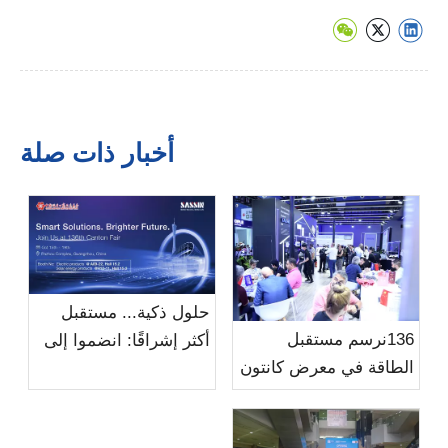
أخبار ذات صلة
حلول ذكية... مستقبل
136نرسم مستقبل
أكثر إشراقًا: انضموا إلى
الطاقة في معرض كانتون
SASSIN في معرض
ال
كانتون الـ136