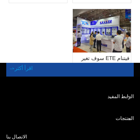
الطاقة في الصناعة
5. شبكةSMART الشبكة، المطبقة على شركات الطاقة،
الكهربائية
شركات الطاقة، شركات الخدمات اللوجستية، إلخ.
6. مركز بيانات SMART.
بموجب إرشادات وضع الإدارة المتقدمة، سيستمر ساسين
في الاستثمار في البحث والتطوير، وتحسين المحتوى الفني
فيتنام ETE سوف تغير
لجودة المنتجات والمنتجات بشكل دائم، وتوفير منتجات
تماما اتجاه الطاقة في
اقرأ أكثر

محتوى تقنية أفضل وأعلى وخدمات أكثر شمولا للعملاء في
المستقبل في عام 2024
الداخل والخارج.
الرابط المفيد
المنتجات
الاتصال بنا