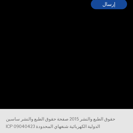
إرسال
حقوق الطبع والنشر 2015 صفحة حقوق الطبع والنشر ساسين
الدولية الكهربائية شنغهاي المحدودة ICP 09040423